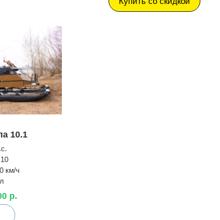
Купить со скидкой
а 10.1
.с.
10
0 км/ч
 л
00 р.