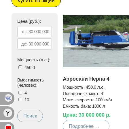
Купить по акции
Цена (руб.):
Мощность
(л.с.)
:
450.0
Аэросани Нерпа 4
Вместимость
(человек):
Мощность:
450.0 л.с.
4
Посадочных мест:
4
10
Макс. скорость:
100 км/ч
Емкость бака:
1000 л
Цена: 30 000 000 р.
Подробнее →