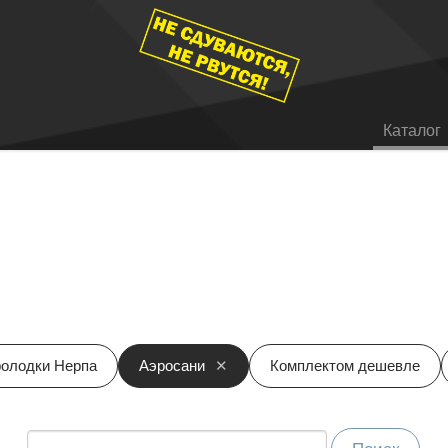
Каталог
олодки Нерпа
Аэросани
Комплектом дешевле