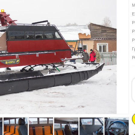
М
Е
Р
Р
Р
Г
Р