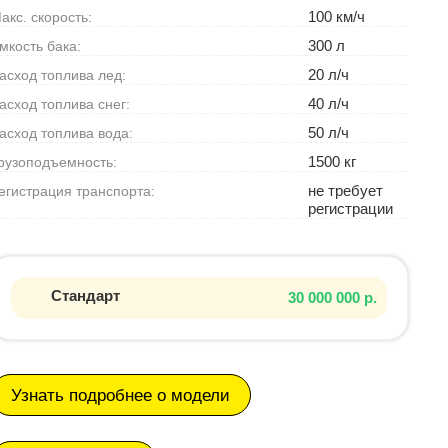
100 км/ч
акс. скорость:
300 л
мкость бака:
20 л/ч
асход топлива лед:
40 л/ч
асход топлива снег:
50 л/ч
асход топлива вода:
1500 кг
рузоподъемность:
не требует
егистрация транспорта:
регистрации
Стандарт
30 000 000 р.
Узнать подробнее о модели