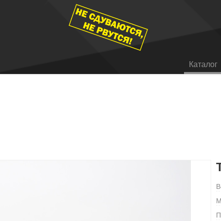
Каталог
В
М
П