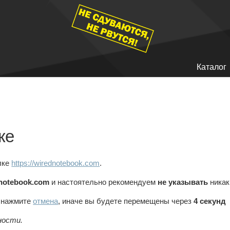
Каталог
ке
лке
https://wirednotebook.com
.
notebook.com
и настоятельно рекомендуем
не указывать
никак
, нажмите
отмена
, иначе вы будете перемещены через
4
секунд
ности.