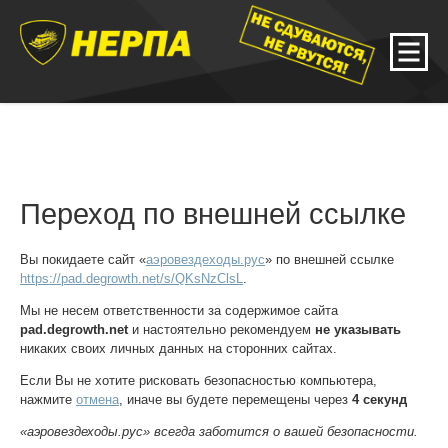
Переход по внешней ссылке
Вы покидаете сайт «
аэровездеходы.рус
» по внешней ссылке
https://pad.degrowth.net/s/QKsNzClsL
.
Мы не несем ответственности за содержимое сайта
pad.degrowth.net
и настоятельно рекомендуем
не указывать
никаких своих личных данных на сторонних сайтах.
Если Вы не хотите рисковать безопасностью компьютера,
нажмите
отмена
, иначе вы будете перемещены через
4
секунд
«аэровездеходы.рус» всегда заботится о вашей безопасности.