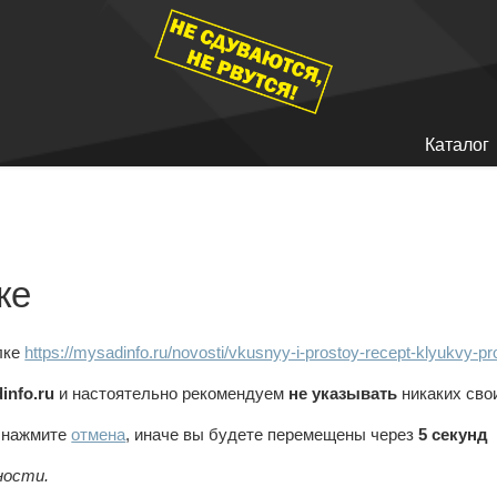
Каталог
ке
лке
https://mysadinfo.ru/novosti/vkusnyy-i-prostoy-recept-klyukvy-p
info.ru
и настоятельно рекомендуем
не указывать
никаких сво
, нажмите
отмена
, иначе вы будете перемещены через
5
секунд
ности.