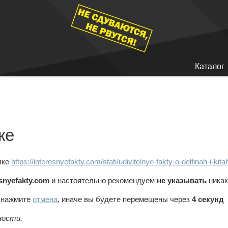
Каталог
ке
лке
https://interesnyefakty.com/stati/udivitelnye-fakty-o-delfinah-i-k
esnyefakty.com
и настоятельно рекомендуем
не указывать
никак
, нажмите
отмена
, иначе вы будете перемещены через
4
секунд
ности.