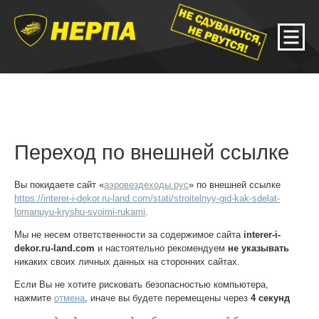
Переход по внешней ссылке
Вы покидаете сайт «
аэровездеходы.рус
» по внешней ссылке
https://interer-i-dekor.ru-land.com/stati/stroitelnyy-gid-kak-sdelat-
lomanuyu-kryshu-svoimi-rukami
.
Мы не несем ответственности за содержимое сайта
interer-i-
dekor.ru-land.com
и настоятельно рекомендуем
не указывать
никаких своих личных данных на сторонних сайтах.
Если Вы не хотите рисковать безопасностью компьютера,
нажмите
отмена
, иначе вы будете перемещены через
4
секунд