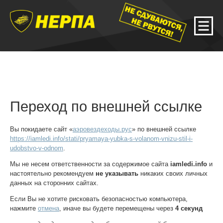
Переход по внешней ссылке
Вы покидаете сайт «
аэровездеходы.рус
» по внешней ссылке
https://iamledi.info/stati/pryamaya-yubka-s-volanom-vnizu-stil-i-
udobstvo-v-odnom
.
Мы не несем ответственности за содержимое сайта
iamledi.info
и
настоятельно рекомендуем
не указывать
никаких своих личных
данных на сторонних сайтах.
Если Вы не хотите рисковать безопасностью компьютера,
нажмите
отмена
, иначе вы будете перемещены через
4
секунд