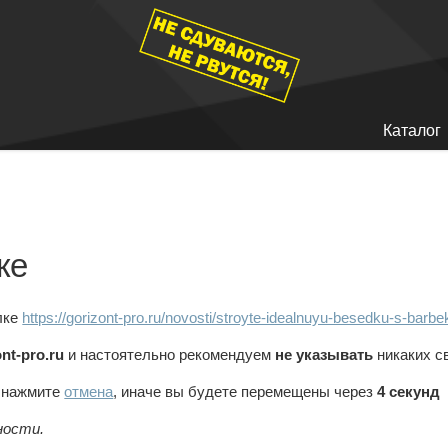
Каталог
ке
лке
https://gorizont-pro.ru/novosti/stroyte-idealnuyu-besedku-s-barbek
ont-pro.ru
и настоятельно рекомендуем
не указывать
никаких с
, нажмите
отмена
, иначе вы будете перемещены через
4
секунд
ности.