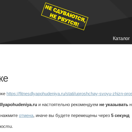
Каталог
ке
лке
https://fitnesdlyapohudeniya.ru/stati/uproshchay-svoyu-zhizn-pr
sdlyapohudeniya.ru
и настоятельно рекомендуем
не указывать
н
, нажмите
отмена
, иначе вы будете перемещены через
5
секунд
ности.