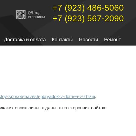
+7 (923) 486-5060
QR-код
+7 (923) 567-2090
страницы
Доставка и оплата
Контакты
Новости
Ремонт
ostoy-sposob-navesti-poryadok-v-dome-i-v-zhizni
.
икаких своих личных данных на сторонних сайтах.