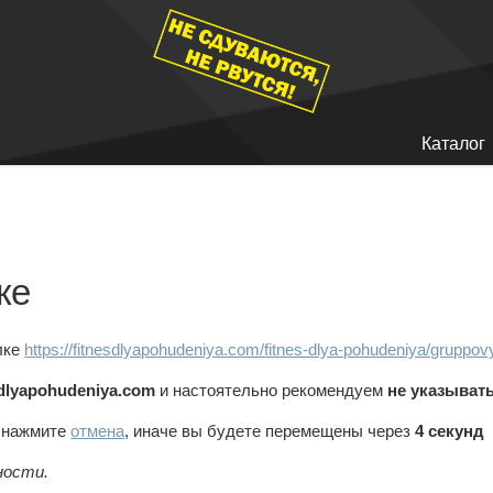
Каталог
ке
лке
https://fitnesdlyapohudeniya.com/fitnes-dlya-pohudeniya/gruppovye
sdlyapohudeniya.com
и настоятельно рекомендуем
не указыват
, нажмите
отмена
, иначе вы будете перемещены через
4
секунд
ности.