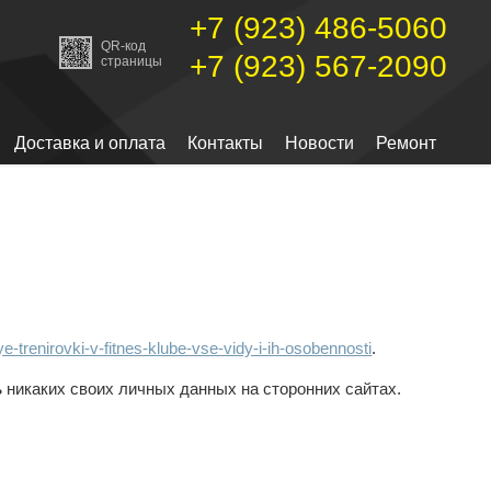
+7 (923) 486-5060
QR-код
+7 (923) 567-2090
страницы
Доставка и оплата
Контакты
Новости
Ремонт
-trenirovki-v-fitnes-klube-vse-vidy-i-ih-osobennosti
.
ь
никаких своих личных данных на сторонних сайтах.