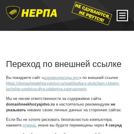
Переход по внешней ссылке
Вы покидаете сайт «
аэровездеходы.рус
» по внешней ссылке
https://domashneekhozyajstvo.ru/stati/borba-s-skotchem-i-kleem-
luchshie-sredstva-dlya-udaleniya-zagryazneniy
.
Мы не несем ответственности за содержимое сайта
domashneekhozyajstvo.ru
и настоятельно рекомендуем
не
указывать
никаких своих личных данных на сторонних сайтах.
Если Вы не хотите рисковать безопасностью компьютера,
нажмите
отмена
, иначе вы будете перемещены через
4
секунд