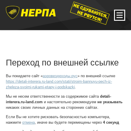
Переход по внешней ссылке
Вы покидаете сайт «
аэровездеходы.рус
» по внешней ссылке
https://detali-interera.ru-land.com/stati/stroim-bannuyu-pech-iz-
zheleza-svoimi-rukami-etapy-i-podskazki
.
Мы не несем ответственности за содержимое сайта
detali-
interera.ru-land.com
и настоятельно рекомендуем
не указывать
никаких своих личных данных на сторонних сайтах.
Если Вы не хотите рисковать безопасностью компьютера,
нажмите
отмена
, иначе вы будете перемещены через
4
секунд