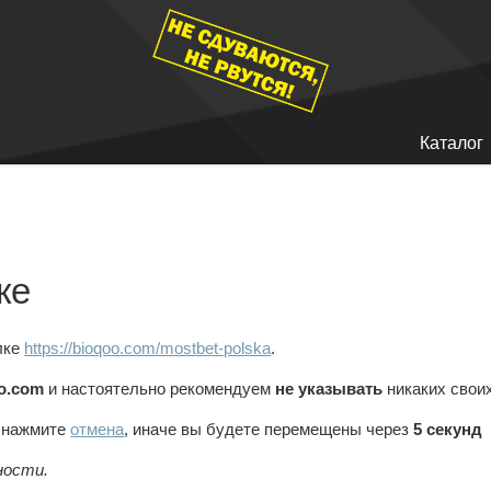
Каталог
ке
лке
https://bioqoo.com/mostbet-polska
.
o.com
и настоятельно рекомендуем
не указывать
никаких своих
, нажмите
отмена
, иначе вы будете перемещены через
5
секунд
ности.