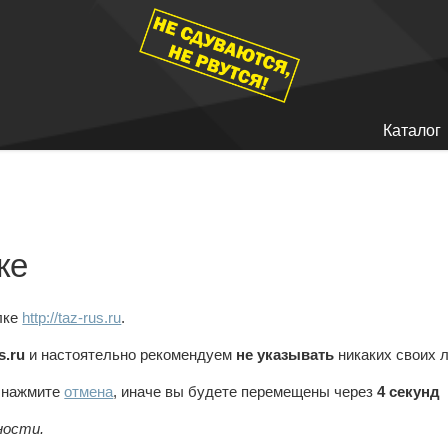
Каталог
ке
лке
http://taz-rus.ru
.
s.ru
и настоятельно рекомендуем
не указывать
никаких своих 
, нажмите
отмена
, иначе вы будете перемещены через
4
секунд
ности.