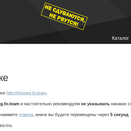
Каталог
ке
лке
http://rimineg.fo.team
.
eg.fo.team
и настоятельно рекомендуем
не указывать
никаких с
, нажмите
отмена
, иначе вы будете перемещены через
5
секунд
ности.