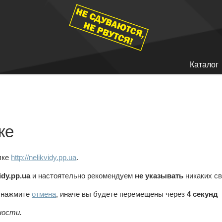
Каталог
ке
лке
http://nelikvidy.pp.ua
.
idy.pp.ua
и настоятельно рекомендуем
не указывать
никаких св
, нажмите
отмена
, иначе вы будете перемещены через
4
секунд
ности.