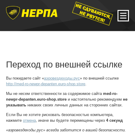
Переход по внешней ссылке
Вы покидаете сайт «
аэровездеходы.рус
» по внешней ссылке
http://med-ro-newpr-depanten.euro-shop.store
.
Мы не несем ответственности за содержимое сайта
med-ro-
newpr-depanten.euro-shop.store
и настоятельно рекомендуем
не
указывать
никаких своих личных данных на сторонних сайтах.
Если Вы не хотите рисковать безопасностью компьютера,
нажмите
отмена
, иначе вы будете перемещены через
4
секунд
«аэровездеходы.рус» всегда заботится о вашей безопасности.