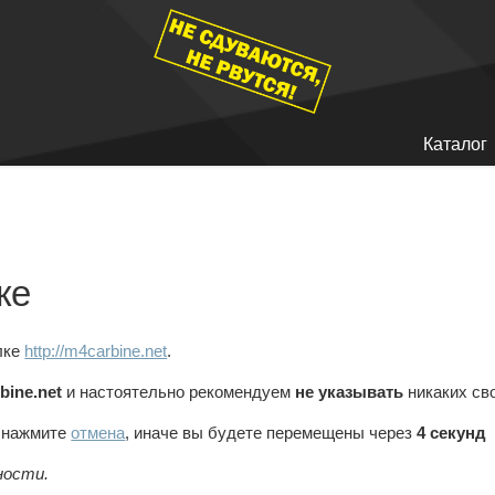
Каталог
ке
лке
http://m4carbine.net
.
bine.net
и настоятельно рекомендуем
не указывать
никаких св
, нажмите
отмена
, иначе вы будете перемещены через
4
секунд
ности.