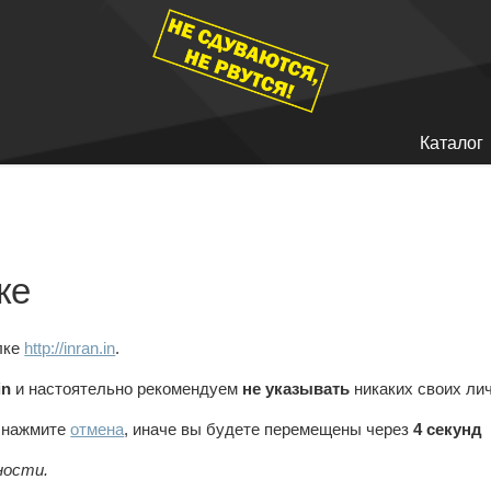
Каталог
ке
лке
http://inran.in
.
in
и настоятельно рекомендуем
не указывать
никаких своих ли
, нажмите
отмена
, иначе вы будете перемещены через
4
секунд
ности.