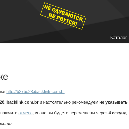
Каталог
ке
лке
http://b27bc28.ibacklink.com.br
.
28.ibacklink.com.br
и настоятельно рекомендуем
не указывать
, нажмите
отмена
, иначе вы будете перемещены через
4
секунд
ности.