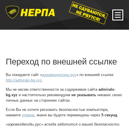
Переход по внешней ссылке
Вы покидаете сайт «
аэровездеходы.рус
» по внешней ссылке
http://admiralx-bg.xyz
.
Мы не несем ответственности за содержимое сайта
admiralx-
bg.xyz
и настоятельно рекомендуем
не указывать
никаких своих
личных данных на сторонних сайтах.
Если Вы не хотите рисковать безопасностью компьютера,
нажмите
отмена
, иначе вы будете перемещены через
5
секунд
«аэровездеходы.рус» всегда заботится о вашей безопасности.